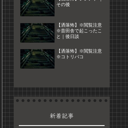
その後
【洒落怖】※閲覧注意
※昔田舎で起こったこ
と｜後日談
【洒落怖】※閲覧注意
※コトリバコ
新着記事