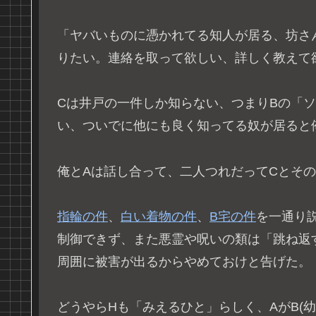
「ヤバいものに憑かれてる知人が居る、坊さ
りたい。連絡を取って欲しい、詳しく教えて
Cは井戸の一件しか知らない、つまりBの「
い、ついでに他にも良く知ってる奴が居ると
俺とAは話し合って、二人つれだってCとそ
指輪の件
、
白い着物の件
、
B宅の件
を一通り
制御できず、また悪霊や呪いの類は「跳ね返
周囲に被害が出るからやめておけと告げた。
どうやらHも「みえるひと」らしく、AがB(幼