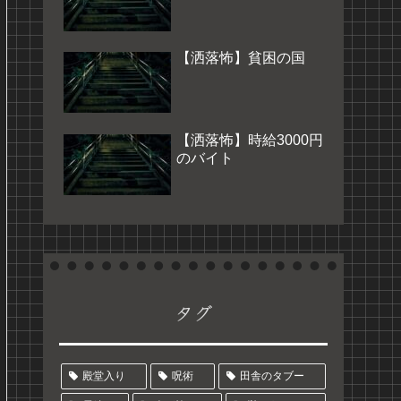
【洒落怖】貧困の国
【洒落怖】時給3000円
のバイト
タグ
殿堂入り
呪術
田舎のタブー