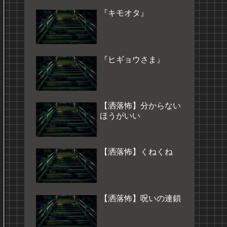
『キモオタ』
『ヒギョウさま』
【洒落怖】分からない
ほうがいい
【洒落怖】くねくね
【洒落怖】呪いの連鎖