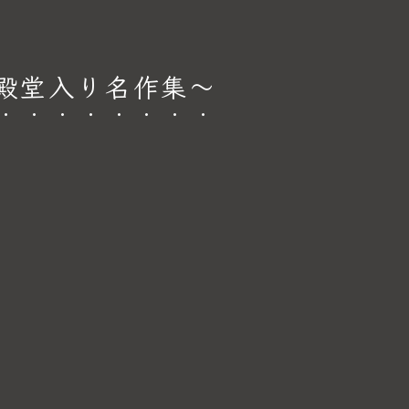
殿堂入り名作集～