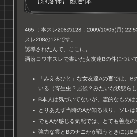
【洒落怖】融合体
465 ：本スレ208の128：2009/10/05(月) 22:53:
スレ208の128です。
誘導されたんで、ここに。
洒落コワ本スレで書いた女友達Bの件につい
「みえるひと」な女友達Aの言では、B
いる（寄生虫？居候？みたいな状態ら
B本人は気づいてないが、霊的なものは
とりあえず当時のAが知る限り、ソレは
でもAが感じる気配では、とても善意の
強力な霊とBのナニかが戦うときにはB