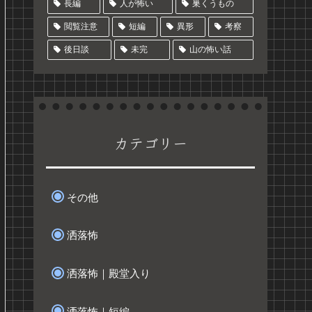
長編
人が怖い
巣くうもの
閲覧注意
短編
異形
考察
後日談
未完
山の怖い話
カテゴリー
その他
洒落怖
洒落怖｜殿堂入り
洒落怖｜短編