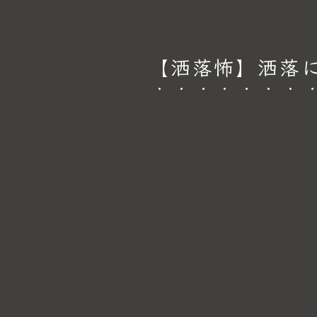
【洒落怖】洒落