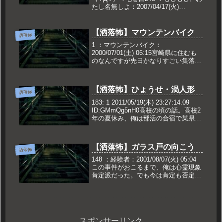
たし名無しよ：2007/04/17(火)
09:06:36遠縁の親戚の家にある人形な
んだけど、オーバーに言うと『持ち主
の命を削る』人形らしい。手に入れた
【洒落怖】マウンテンバイク
洒落怖
のは自分の曽祖父さんの...
1 ：マウンテンバイク：
2000/07/01(土) 06:15宮崎県に住むも
のなんですが先日かなりすごい集落を
発見してしまいました先週の土曜日に
友人と２人で、サイクリングに行った
時でした。その日は、今まで行ったこ
【洒落怖】ひょうせ・渦人形
とのない方ない方へと道を進ん...
洒落怖
183: 1 2011/05/19(木) 23:27:14.09
ID:GMmQg5nH0高校の頃の話。高校2
年の夏休み、俺は部活の合宿で某県の
山奥にある合宿所に行く事になった。
現地はかなり良い場所で、周囲には
500m～700mほど離れた場...
【洒落怖】ガラス戸の向こう
洒落怖
148 ：経験者：2001/08/07(火) 05:04
この事件がおこるまで、俺は心霊現象
肯定派だった。でも今は肯定も否定も
しない。今から１２年前、俺は仕事の
都合で部屋を引っ越す事になった。そ
の部屋は会社が用意したもので、引っ
越し等も全て業...
スポンサーリンク