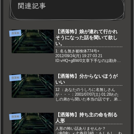
関連記事
【洒落怖】娘が連れて行かれ
洒落怖
そうになった話を聞いて欲し
い。
1: 名も無き被検体774号+
2012/09/24(月) 19:27:03.21
ID:vHQ+gBM/0文章下手なのは勘弁し
て欲しい。オカスレか迷ったんだけ
ど、こっちの方が馴染み深いからこっ
ちで建てた俺の田舎には土地神さまが
【洒落怖】分からないほうが
洒落怖
居るらしい。...
いい
12 ：あなたのうしろに名無しさん
が・・・：2001/07/07(土) 01:28わた
しの弟から聞いた本当の話です。弟の
友達のＡ君の実体験だそうです。Ａ君
が子供の頃、Ａ君のお兄さんとお母さ
んの田舎へ遊びに行きました。外は晴
【洒落怖】持ち主の命を削る
洒落怖
れていて、田んぼが...
人形
人形の怖い話ありませんか？
（ΦДΦ）＜七巻目248 ：もしもし、わ