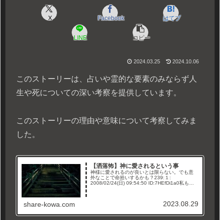
X
Facebook
はてブ
LINE
コピー
2024.03.25
2024.10.06
このストーリーは、占いや霊的な要素のみならず人
生や死についての深い考察を提供しています。
このストーリーの理由や意味について考察してみま
した。
【洒落怖】神に愛されるという事
神様に愛されるのが良いとは限らない。でも意
外なことで命拾いするかも？239:１:
2008/02/24(日) 09:54:50 ID:7HEfDi1a0私も占
い師に「長生きできんね」と言われたことあ
る。理由も聞いた。「あんた、大陸に行ったこ...
2023.08.29
share-kowa.com