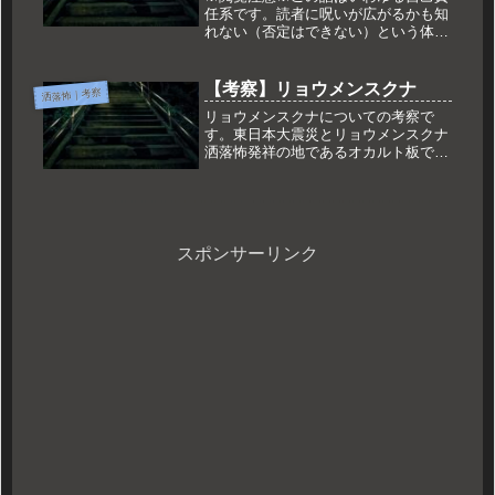
任系です。読者に呪いが広がるかも知
れない（否定はできない）という体で
書かれていますので、読む方は自己責
任でお願いします。1: 以下、名無しに
かわりましてVIPがお送りします
【考察】リョウメンスクナ
洒落怖｜考察
2011/04/09(土) 16...
リョウメンスクナについての考察で
す。東日本大震災とリョウメンスクナ
洒落怖発祥の地であるオカルト板で
は、リョウメンスクナと東日本大震災
との関連が話題になっていました。リ
ョウメンスクナがある場所では大きな
災害が起きるという本文中の描写と、
岩手県...
スポンサーリンク