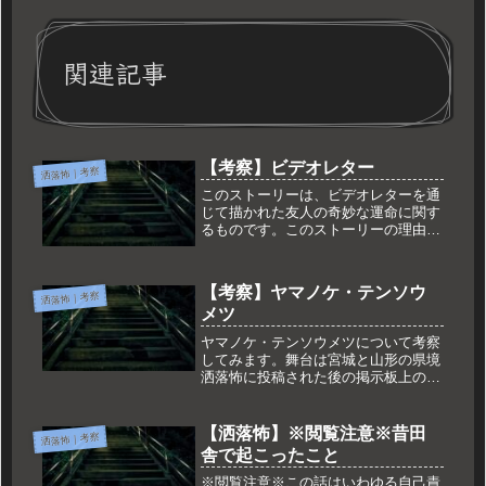
関連記事
【考察】ビデオレター
洒落怖｜考察
このストーリーは、ビデオレターを通
じて描かれた友人の奇妙な運命に関す
るものです。このストーリーの理由や
意味について考察してみました。地獄
への誘導は撮影時？主人公の友人であ
るＫは、ビデオレターを撮影する際に
【考察】ヤマノケ・テンソウ
洒落怖｜考察
地獄への誘導を受けていた可能性が考
メツ
え...
ヤマノケ・テンソウメツについて考察
してみます。舞台は宮城と山形の県境
洒落怖に投稿された後の掲示板上のや
り取りで、場所を尋ねられた投稿主が
「宮城と山形の県境」と返答していま
す。 宮城と山形の県境 未舗装の峠道
【洒落怖】※閲覧注意※昔田
洒落怖｜考察
この情報により、ネット上では田代
舎で起こったこと
峠...
※閲覧注意※この話はいわゆる自己責